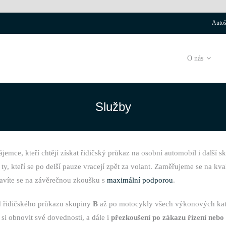
Autoš
O nás
Služby
emce, kteří chtějí získat řidičský průkaz na osobní automobil i další s
i ty, kteří se po delší pauze vracejí zpět za volant. Zaměřujeme se na kv
pravíte se na závěrečnou zkoušku s
maximální podporou
.
d řidičského průkazu skupiny
B
až po motocykly všech výkonových kate
í si obnovit své dovednosti, a dále i
přezkoušení po zákazu řízení nebo