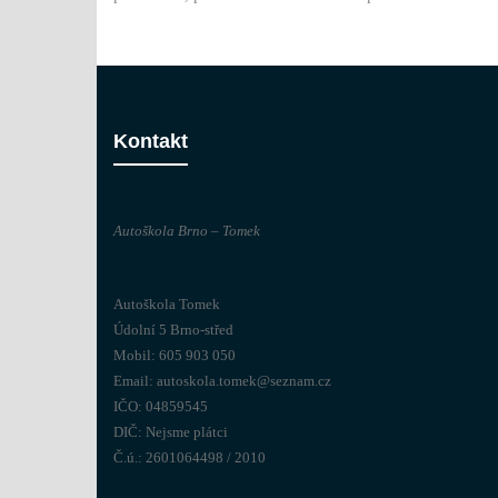
Kontakt
Autoškola Brno – Tomek
Autoškola Tomek
Údolní 5 Brno-střed
Mobil: 605 903 050
Email:
autoskola.tomek@seznam.cz
IČO: 04859545
DIČ: Nejsme plátci
Č.ú.: 2601064498 / 2010