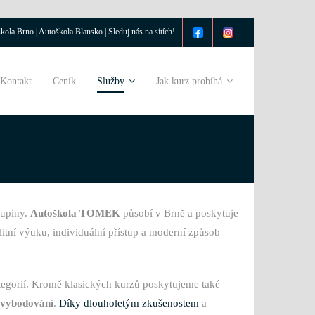
kola Brno | Autoškola Blansko | Sleduj nás na sítích!
Kontakt
Ceník
Služby
Jak kurz probíhá
kupiny.
Autoškola TOMEK
působí v Brně a poskytuje
alitní výuku, individuální přístup a moderní způsob
gorií. Kromě klasických kurzů poskytujeme také
 vybodování
.
Díky dlouholetým zkušenostem
a