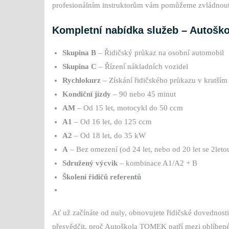
profesionálním instruktorům vám pomůžeme zvládnout 
Kompletní nabídka služeb – Autoš
Skupina B
– Řidičský průkaz na osobní automobil
Skupina C
– Řízení nákladních vozidel
Rychlokurz
– Získání řidičského průkazu v kratším
Kondiční jízdy
– 90 nebo 45 minut
AM
– Od 15 let, motocykl do 50 ccm
A1
– Od 16 let, do 125 ccm
A2
– Od 18 let, do 35 kW
A
– Bez omezení (od 24 let, nebo od 20 let se 2leto
Sdružený výcvik
– kombinace A1/A2 + B
Školení řidičů referentů
Ať už začínáte od nuly, obnovujete řidičské dovednosti
přesvědčit, proč Autoškola TOMEK patří mezi oblíbené