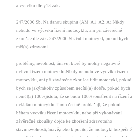
a výcviku dle §13 zák.
247/2000 Sb. Na danou skupinu (AM, A1, A2, A).Nikdy
nebudu ve výcviku řízení motocyklu, ani při závěrečné
zkoušce dle zák. 247/2000 Sb. řídit motocykl, pokud bych
měl(a) zdravotní
problémy,nevolnost, únavu, které by mohly negativně
ovlivnit řízení motocyklu.Nikdy nebudu ve výcviku řízení
motocyklu, ani při závěrečné zkoušce řídit motocykl, pokud
bych se jakýmkoliv způsobem necítil(a) dobře, pokud bych
neměl(a) 100%jistotu, že se budu 100%soustředit na řízení a
ovládání motocyklu.Tímto čestně prohlašuji, že pokud
během výcviku řízení motocyklu, nebo při vykonávání
závěrečné zkoušky dojde ke zhoršení zdravotního
stavunevolnosti,únavě,nebo k pocitu, že motocykl bezpečně