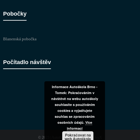
Pobočky
Blanenská pobočka
Počítadlo návštěv
Informace Autoškola Brno -
Tomek: Pokračováním v
návštěvě na webu autoškoly
souhlasíte s používáním
cookies a vyjadřujete
souhlas se zpracováním
osobních údajů.
Více
informací
Pokračovat na
© 2023 | Autoškola Brno - Tomek | D0vyX
web Autoškola