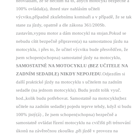
neovládám, že se necítím na to, abych motocykl bezpečně a
100% ovládal(a), ihned stav nahlásím učiteli
výcviku,případně zkušebnímu komisaři a v případě, že se tak
stane za jízdy, opatrně a dle zákona 361/200Sb.
zastavím,vypnu motor a dám motocykl na stojan.Pokud se
nebudu cítit bezpečně připraven(a) na samostatnou jízdu na
motocyklu, i přes to, že učitel výcviku bude přesvědčen, že
jsem schopen(schopna) samostatné jízdy na motocyklu,
SAMOSTATNĚ NA MOTOCYKLU (BEZ UČITELE NA
ZADNÍM SEDADLE) NIKDY NEPOJEDU
.Odjezdím si
další praktické jízdy na motocyklu s učitelem na zadním
sedadle (na jednom motocyklu). Budu jezdit tolik vyuč.
hod.,kolik budu potřebovat. Samostatně na motocyklu(bez
učitele na zadním sedadle) pojedu teprve tehdy, když si budu
100% jistý(á) , že jsem schopen(schopna) bezpečně a
samostatně ovládat řízení motocyklu na cvičišti při trénování
úkonů na závěrečnou zkoušku ,při jízdě v provozu na