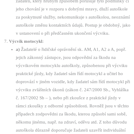
žadateli, který hrubým způsobem porušuje tyto podmínky či
jeho chování je v rozporu s dobrými mravy, dluží autoškole
za poskytnuté služby, nekomunikuje s autoškolou, neoznámí
autoškole změnu kontaktních údajů. Postup je obdobný, jako
v ustanovení o při předčasném ukončení výcviku.
Výcvik motocykl:
a)
Žadatelé o řidičské oprávnění sk. AM, A1, A2 a A, popř.
jejich zákonný zástupce, jsou odpovědní za škodu na
výcvikovém motocyklu autoškoly, způsobenou při výcviku
praktické jízdy, kdy žadatel sám řídí motocykl a učitel ho
doprovází v jiném vozidle, kdy žadatel sám řídí motocykl při
výcviku zvláštních úkonů (zákon č. 247/2000 Sb., Vyhláška
č. 167/2002 Sb – ), nebo při zkoušce z praktické jízdy v
rámci zkoušky z odborné způsobilosti. Rovněž jsou v těchto
případech zodpovědni za škodu, kterou způsobí sami sobě,
někomu jinému, např. na zdraví, oděvu atd. Z toho důvodu
autoškola důrazně doporučuje žadateli uzavřít individuální