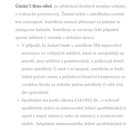
Údolní 5 Brno-střed
, po předchozí domluvě termínu schůzky
s vedoucím provozovny. Žadatel jedná s autoškolou osobně
bez zastoupení. Autoškola nemusí přistoupit na jednání se
zástupcem žadatele. Autoškola se zavazuje řešit případné
sporné události v souladu s dobrými mravy.
V případě, že žadatel bude o autoškole šířit nepravdivé
informace ve veřejných médiích, které se nezakládají na
pravdě, jsou urážlivé a pomlouvačné, a poškozují dobré
jméno autoškoly či osob s ní spojené, autoškola se bude
bránit právní cestou a požadovat finanční kompenzaci za
vzniklou škodu na dobrém jménu autoškoly či ušlý zisk
tím způsobený.
Spotřebitel má podle zákona 634/1992 Sb., o ochraně
spotřebitele právo na mimosoudní řešení spotřebitelských
sporů z kupní smlouvy nebo ze smlouvy o poskytování
služeb. Subjektem mimosoudního řešení spotřebitelských