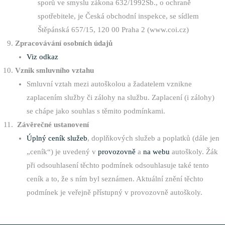
sporů ve smyslu zákona 632/1992Sb., o ochraně
spotřebitele, je Česká obchodní inspekce, se sídlem
Štěpánská 657/15, 120 00 Praha 2 (www.coi.cz)
Zpracovávání osobních údajů
Viz odkaz
Vznik smluvního vztahu
Smluvní vztah mezi autoškolou a žadatelem vznikne
zaplacením služby či zálohy na službu. Zaplacení (i zálohy)
se chápe jako souhlas s těmito podmínkami.
Závěrečné ustanovení
Úplný ceník služeb
, doplňkových služeb a poplatků (dále jen
„ceník“) je uvedený v
provozovně
a
na webu
autoškoly. Žák
při odsouhlasení těchto podmínek odsouhlasuje také tento
ceník a to, že s ním byl seznámen. Aktuální znění těchto
podmínek je veřejně přístupný v provozovně autoškoly.