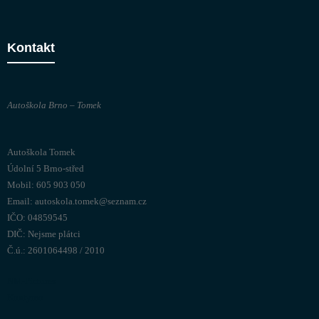
Kontakt
Autoškola Brno – Tomek
Autoškola Tomek
Údolní 5 Brno-střed
Mobil: 605 903 050
Email:
autoskola.tomek@seznam.cz
IČO: 04859545
DIČ: Nejsme plátci
Č.ú.: 2601064498 / 2010
NM-Pictures
Kontymo