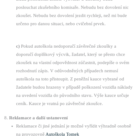
poslouchat zkušebního komisaře. Nebudu bez dovolení nic
zkoušet. Nebudu bez dovolení jezdit rychleji, než mi bude
určeno pro danou situaci, nebo cvičební prvek.
c)
Pokud autoškola nedoporučí závěrečné zkoušky a
doporučí doplňkový výcvik, žadatel, který se přesto chce
zkoušek na vlastní odpovědnost zúčastnit, podepíše o svém
rozhodnutí zápis. V odůvodněných případech nemusí
autoškola na toto přistoupit. Z peněžní kauce vybrané od
žadatele budou hrazeny v případě poškození vozidla náklady
na uvedení vozidla do původního stavu. Výše kauce určuje
ceník. Kauce je vratná po závěrečné zkoušce.
Reklamace a další ustanovení
Reklamace či jiné jednání je možné vyřídit výhradně osobně
na provozovně
Autoškola Tomek