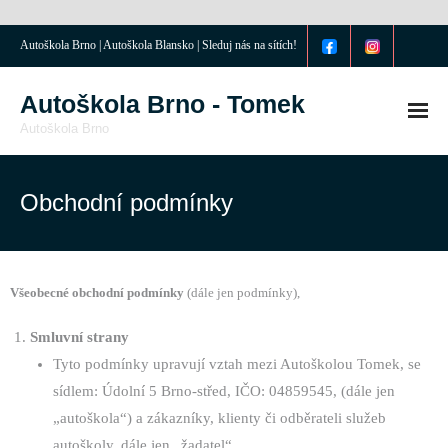
Autoškola Brno | Autoškola Blansko | Sleduj nás na sítích!
Autoškola Brno - Tomek
Autoškola Brno
O nás
Obchodní podmínky
Kontakt
Ceník
Všeobecné obchodní podmínky
(dále jen podmínky),
Služby
Smluvní strany
Jak kurz probíhá
Tyto podmínky upravují vztah mezi Autoškolou Tomek, se
sídlem: Údolní 5 Brno-střed, IČO: 04859545, (dále jen
„autoškola“) a zákazníky, klienty či odběrateli služeb
autoškoly, dále jen „žadatel“.