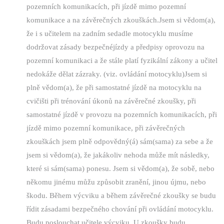
pozemních komunikacích, při jízdě mimo pozemní
komunikace a na závěrečných zkouškách.Jsem si vědom(a),
že i s učitelem na zadním sedadle motocyklu musíme
dodržovat zásady bezpečnéjízdy a předpisy oprovozu na
pozemní komunikaci a že stále platí fyzikální zákony a učitel
nedokáže dělat zázraky. (viz. ovládání motocyklu)Jsem si
plně vědom(a), že při samostatné jízdě na motocyklu na
cvičišti při trénování úkonů na závěrečné zkoušky, při
samostatné jízdě v provozu na pozemních komunikacích, při
jízdě mimo pozemní komunikace, při závěrečných
zkouškách jsem plně odpovědný(á) sám(sama) za sebe a že
jsem si vědom(a), že jakákoliv nehoda může mít následky,
které si sám(sama) ponesu. Jsem si vědom(a), že sobě, nebo
někomu jinému můžu způsobit zranění, jinou újmu, nebo
škodu. Během výcviku a během závěrečné zkoušky se budu
řídit zásadami bezpečného chování při ovládání motocyklu.
Budu poslouchat učitele výcviku. U zkoušky budu