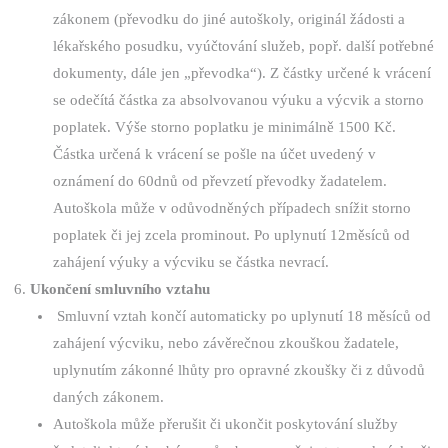
zákonem (převodku do jiné autoškoly, originál žádosti a
lékařského posudku, vyúčtování služeb, popř. další potřebné
dokumenty, dále jen „převodka“). Z částky určené k vrácení
se odečítá částka za absolvovanou výuku a výcvik a storno
poplatek. Výše storno poplatku je minimálně 1500 Kč.
Částka určená k vrácení se pošle na účet uvedený v
oznámení do 60dnů od převzetí převodky žadatelem.
Autoškola může v odůvodněných případech snížit storno
poplatek či jej zcela prominout. Po uplynutí 12měsíců od
zahájení výuky a výcviku se částka nevrací.
Ukončení smluvního vztahu
Smluvní vztah končí automaticky po uplynutí 18 měsíců od
zahájení výcviku, nebo závěrečnou zkouškou žadatele,
uplynutím zákonné lhůty pro opravné zkoušky či z důvodů
daných zákonem.
Autoškola může přerušit či ukončit poskytování služby