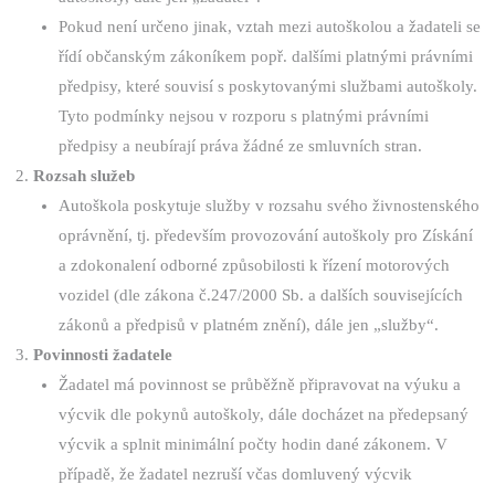
Pokud není určeno jinak, vztah mezi autoškolou a žadateli se
řídí občanským zákoníkem popř. dalšími platnými právními
předpisy, které souvisí s poskytovanými službami autoškoly.
Tyto podmínky nejsou v rozporu s platnými právními
předpisy a neubírají práva žádné ze smluvních stran.
Rozsah služeb
Autoškola poskytuje služby v rozsahu svého živnostenského
oprávnění, tj. především provozování autoškoly pro Získání
a zdokonalení odborné způsobilosti k řízení motorových
vozidel (dle zákona č.247/2000 Sb. a dalších souvisejících
zákonů a předpisů v platném znění), dále jen „služby“.
Povinnosti žadatele
Žadatel má povinnost se průběžně připravovat na výuku a
výcvik dle pokynů autoškoly, dále docházet na předepsaný
výcvik a splnit minimální počty hodin dané zákonem. V
případě, že žadatel nezruší včas domluvený výcvik