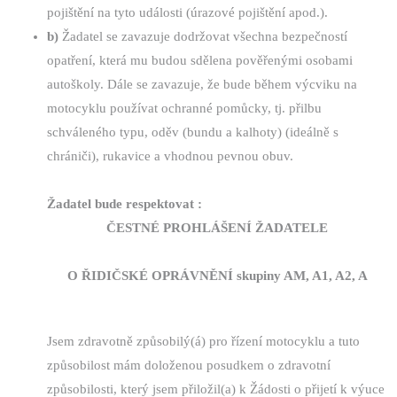
pojištění na tyto události (úrazové pojištění apod.).
b)
Žadatel se zavazuje dodržovat všechna bezpečností
opatření, která mu budou sdělena pověřenými osobami
autoškoly. Dále se zavazuje, že bude během výcviku na
motocyklu používat ochranné pomůcky, tj. přilbu
schváleného typu, oděv (bundu a kalhoty) (ideálně s
chrániči), rukavice a vhodnou pevnou obuv.
Žadatel bude respektovat :
ČESTNÉ PROHLÁŠENÍ ŽADATELE
O ŘIDIČSKÉ OPRÁVNĚNÍ skupiny AM, A1, A2, A
Jsem zdravotně způsobilý(á) pro řízení motocyklu a tuto
způsobilost mám doloženou posudkem o zdravotní
způsobilosti, který jsem přiložil(a) k Žádosti o přijetí k výuce