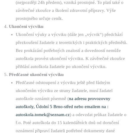
(nejpozději 24h předem), vzniká prostojné. To platí také o
závěrečné zkoušce a školení zdravotní přípravy. Výše
prostojného určuje ceník.
Ukončení výcviku
Ukončení výuky a výcviku (dále jen „výcvik“) předchází
přezkoušení žadatele z teoretických i praktických předmětů.
Bez prokázání potřebných znalostí a dovedností nemůže
autoškola provést ukončení výcviku. K závěrečné zkoušce
přihlásí autoškola žadatele po ukončení výcviku.
Předčasné ukončení výcviku
Předčasné odstoupení z výcviku ještě před řádným
ukončením výcviku ze strany žadatele, musí žadatel
autoškole oznámit písemně (
na adresu provozovny
autoškoly, Údolní 5 Brno-střed nebo emailem na :
autoskola.tomek@seznam.cz
) a odevzdat průkaz žadatele o
ř.o. Poté autoškola do 15 kalendářních dnů od doručení
oznámení připraví žadateli potřebné dokumenty dané